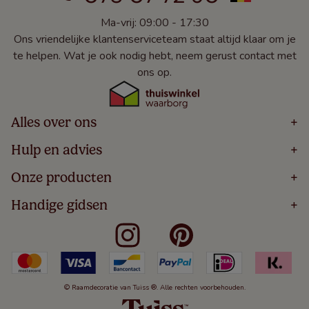
Ma-vrij: 09:00 - 17:30
Ons vriendelijke klantenserviceteam staat altijd klaar om je
te helpen. Wat je ook nodig hebt, neem gerust contact met
ons op.
Alles over ons
+
Home
Hulp en advies
+
Over
Volg Je Bestelling
Onze producten
+
Bestellen
Levering
Blog
Houten Jaloezieën
Handige gidsen
+
5 Jaar Garantie
Winacties
Rolgordijnen
Algemene Voorwaarden
Contact
Meten Voor Raamdecoratie
Vouwgordijnen
Privacy Beleid
Veelgestelde Vragen
Badkamer Raamdecoratie
Verticale Jaloezieën
Kindveiligheid
Slaapkamer Raamdecoratie
Duo Rolgordijnen
Cookies
Keuken Raamdecoratie
Duo Plisségordijnen
Herroepingsrecht
© Raamdecoratie van Tuiss ®. Alle rechten voorbehouden.
De Jaloezieën Gids
Aluminium Jaloezieën