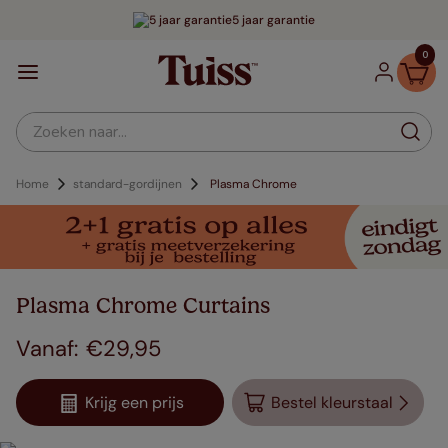
5 jaar garantie
0
Zoeken naar...
Home
standard-gordijnen
Plasma Chrome
Plasma Chrome Curtains
€
29
,
95
Krijg een prijs
Bestel kleurstaal