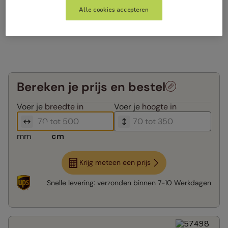
Alle cookies accepteren
Bereken je prijs en bestel
Voer je
breedte in
Voer je
hoogte in
mm
cm
Krijg meteen een prijs
Snelle levering:
verzonden binnen
7-10 Werkdagen