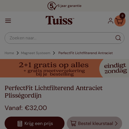
5 jaar garantie
0
Zoeken naar...
Home
Magneet Systeem
PerfectFit Lichtfilterend Antraciet
PerfectFit Lichtfilterend Antraciet
Plisségordijn
€
32
,
00
Krijg een prijs
Bestel kleurstaal