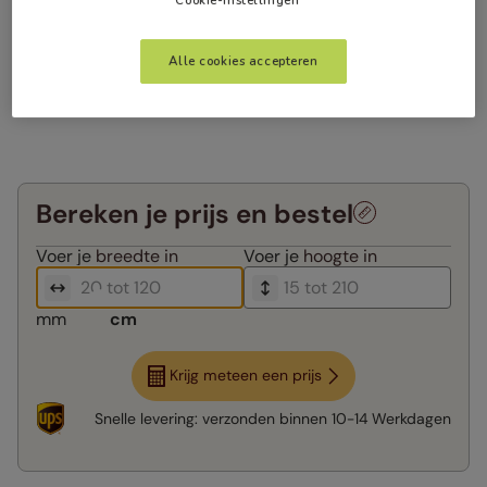
Cookie-instellingen
Alle cookies accepteren
Bereken je prijs en bestel
Voer je
breedte in
Voer je
hoogte in
mm
cm
Krijg meteen een prijs
Snelle levering:
verzonden binnen
10-14 Werkdagen