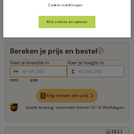
Cookie-instellingen
Alle cookies accepteren
Bereken je prijs en bestel
Voer je
breedte in
Voer je
hoogte in
mm
cm
Krijg meteen een prijs
Snelle levering:
verzonden binnen
10-14 Werkdagen