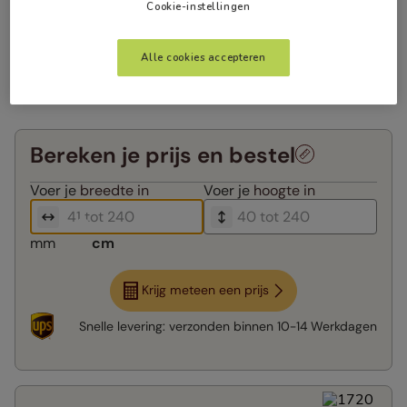
Cookie-instellingen
Alle cookies accepteren
Bereken je prijs en bestel
Voer je
breedte in
Voer je
hoogte in
mm
cm
Krijg meteen een prijs
Snelle levering:
verzonden binnen
10-14 Werkdagen