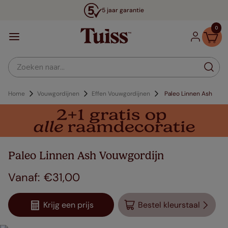
5 jaar garantie
0
Zoeken naar...
Home
Vouwgordijnen
Effen Vouwgordijnen
Paleo Linnen Ash
Paleo Linnen Ash Vouwgordijn
€
31
,
00
Krijg een prijs
Bestel kleurstaal