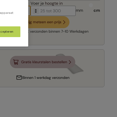
breedte in
Voer je
hoogte in
mm
cm
 apparaat
Krijg meteen een prijs
Snelle levering:
verzonden binnen
7-10 Werkdagen
ccepteren
Gratis kleurstalen bestellen
Binnen 1 werkdag verzonden