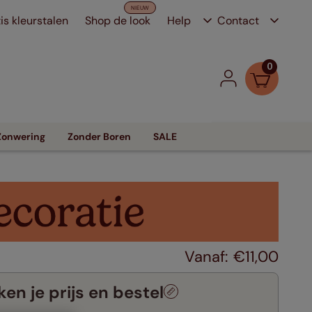
is kleurstalen
Shop de look
Help
Contact
0
Zonwering
Zonder Boren
SALE
€
11
,
00
en je prijs en bestel