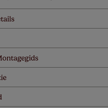
tails
Montagegids
ie
d