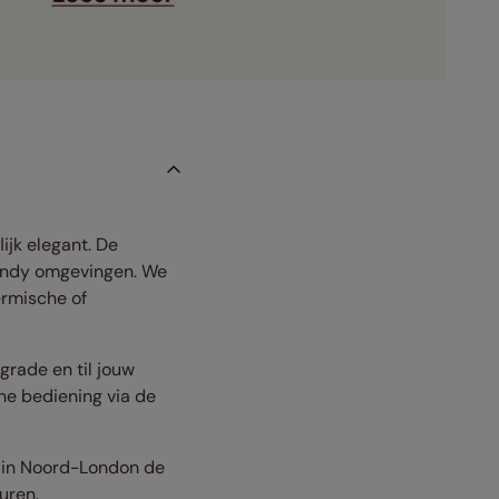
ijk elegant. De
rendy omgevingen. We
ermische of
rade en til jouw
he bediening via de
o in Noord-London de
uren.