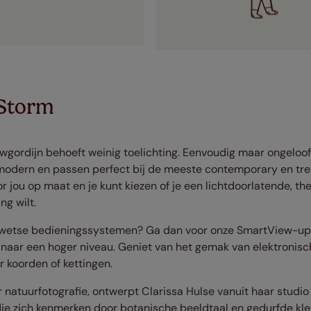
Storm
wgordijn behoeft weinig toelichting. Eenvoudig maar ongeloofl
jn modern en passen perfect bij de meeste contemporary en t
r jou op maat en je kunt kiezen of je een lichtdoorlatende, th
ng wilt.
erwetse bedieningssystemen? Ga dan voor onze SmartView-upg
aar een hoger niveau. Geniet van het gemak van elektronisc
 koorden of kettingen.
 natuurfotografie, ontwerpt Clarissa Hulse vanuit haar studi
ie zich kenmerken door botanische beeldtaal en gedurfde kle