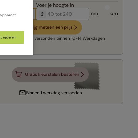
breedte in
Voer je
hoogte in
mm
cm
 apparaat
Krijg meteen een prijs
ccepteren
Snelle levering:
verzonden binnen
10-14 Werkdagen
Gratis kleurstalen bestellen
Binnen 1 werkdag verzonden