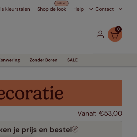
is kleurstalen
Shop de look
Help
Contact
0
Zonwering
Zonder Boren
SALE
€
53
,
00
en je prijs en bestel