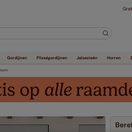
Grat
Gordijnen
Plisségordijnen
Jaloezieën
Horren
torm
Berek