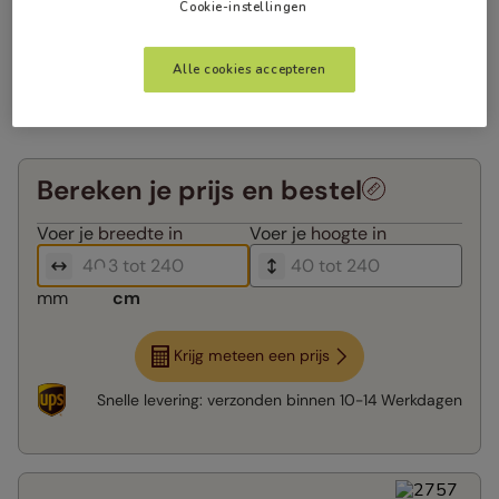
Cookie-instellingen
Alle cookies accepteren
Bereken je prijs en bestel
Voer je
breedte in
Voer je
hoogte in
mm
cm
Krijg meteen een prijs
Snelle levering:
verzonden binnen
10-14 Werkdagen