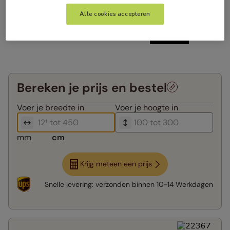
Alle cookies accepteren
Bereken je prijs en bestel
Voer je
breedte in
Voer je
hoogte in
mm
cm
Krijg meteen een prijs
Snelle levering:
verzonden binnen
10-14 Werkdagen