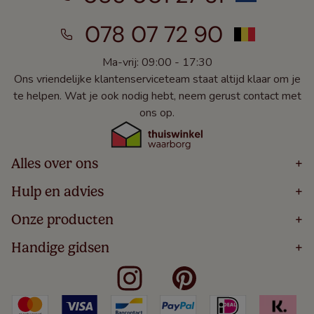
078 07 72 90
Ma-vrij: 09:00 - 17:30
Ons vriendelijke klantenserviceteam staat altijd klaar om je
te helpen. Wat je ook nodig hebt, neem gerust contact met
ons op.
Alles over ons
+
Home
Hulp en advies
+
Over
Volg Je Bestelling
Onze producten
+
Bestellen
Levering
Blog
Houten Jaloezieën
Handige gidsen
+
5 Jaar Garantie
Winacties
Rolgordijnen
Algemene Voorwaarden
Contact
Meten Voor Raamdecoratie
Vouwgordijnen
Privacy Beleid
Veelgestelde Vragen
Badkamer Raamdecoratie
Verticale Jaloezieën
Kindveiligheid
Slaapkamer Raamdecoratie
Duo Rolgordijnen