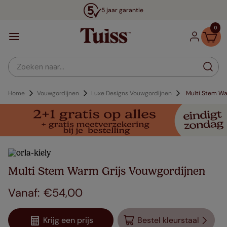
5 jaar garantie
0
Zoeken naar...
Home
Vouwgordijnen
Luxe Designs Vouwgordijnen
Multi Stem Wa
Multi Stem Warm Grijs Vouwgordijnen
€
54
,
00
Krijg een prijs
Bestel kleurstaal