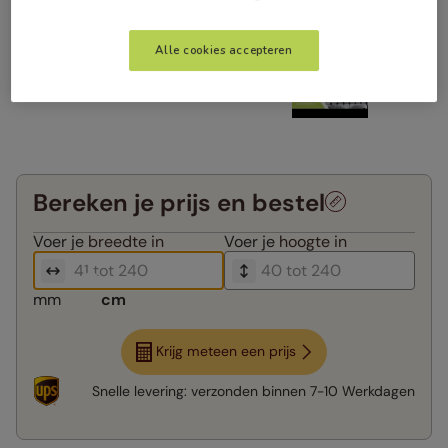
Alle cookies accepteren
Bereken je prijs en bestel
Voer je
breedte in
Voer je
hoogte in
mm
cm
Krijg meteen een prijs
Snelle levering:
verzonden binnen
7-10 Werkdagen