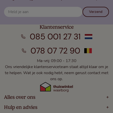
Verzend
Klantenservice
085 001 27 31
078 07 72 90
Ma-vrij: 09:00 - 17:30
Ons vriendelijke klantenserviceteam staat altijd klaar om je
te helpen. Wat je ook nodig hebt, neem gerust contact met
ons op.
Alles over ons
+
Home
Hulp en advies
+
Over