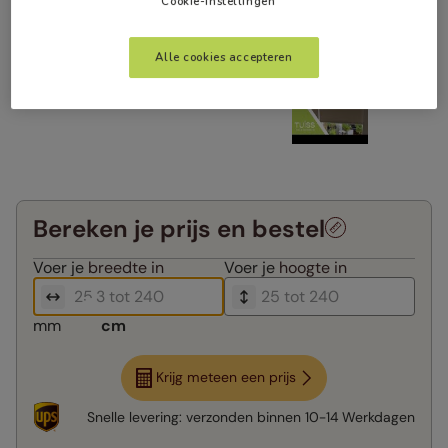
Cookie-instellingen
Alle cookies accepteren
Bereken je prijs en bestel
Voer je
breedte in
Voer je
hoogte in
mm
cm
Krijg meteen een prijs
Snelle levering:
verzonden binnen
10-14 Werkdagen