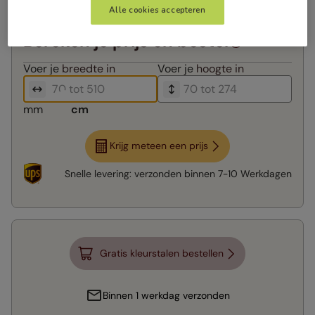
Alle cookies accepteren
Bereken je prijs en bestel
Voer je
breedte in
Voer je
hoogte in
mm
cm
Krijg meteen een prijs
Snelle levering:
verzonden binnen
7-10 Werkdagen
Gratis kleurstalen bestellen
Binnen 1 werkdag verzonden