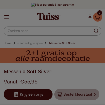
5 jaar garantie
0
Zoeken naar...
Home
standard-gordijnen
Messenia Soft Silver
Messenia Soft Silver
€
55
,
95
Krijg een prijs
Bestel kleurstaal