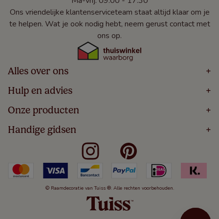
Ma-vrij: 09:00 - 17:30
Ons vriendelijke klantenserviceteam staat altijd klaar om je
te helpen. Wat je ook nodig hebt, neem gerust contact met
ons op.
Alles over ons
+
Home
Hulp en advies
+
Over
Volg Je Bestelling
Onze producten
+
Bestellen
Levering
Blog
Houten Jaloezieën
Handige gidsen
+
5 Jaar Garantie
Winacties
Rolgordijnen
Algemene Voorwaarden
Contact
Meten Voor Raamdecoratie
Vouwgordijnen
Privacy Beleid
Veelgestelde Vragen
Badkamer Raamdecoratie
Verticale Jaloezieën
Kindveiligheid
Slaapkamer Raamdecoratie
Duo Rolgordijnen
Cookies
Keuken Raamdecoratie
Duo Plisségordijnen
Herroepingsrecht
© Raamdecoratie van Tuiss ®. Alle rechten voorbehouden.
De Jaloezieën Gids
Aluminium Jaloezieën
Jaloezieënwoordenboek
Gordijnen
Smartview