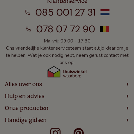
Klantenservice
085 001 27 31
078 07 72 90
Ma-vrij: 09:00 - 17:30
Ons vriendelijke klantenserviceteam staat altijd klaar om je
te helpen. Wat je ook nodig hebt, neem gerust contact met
ons op.
Alles over ons
+
Home
Hulp en advies
+
Over
Volg Je Bestelling
Onze producten
+
Bestellen
Levering
Blog
Houten Jaloezieën
Handige gidsen
+
5 Jaar Garantie
Winacties
Rolgordijnen
Algemene Voorwaarden
Contact
Meten Voor Raamdecoratie
Vouwgordijnen