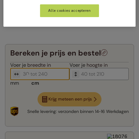
Alle cookies accepteren
Bereken je prijs en bestel
Voer je
breedte in
Voer je
hoogte in
mm
cm
Krijg meteen een prijs
Snelle levering:
verzonden binnen
14-16 Werkdagen