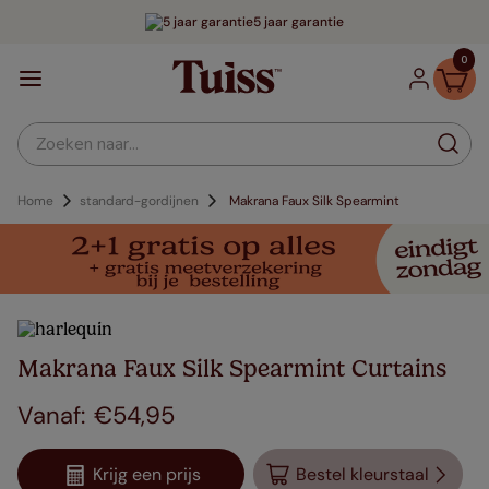
5 jaar garantie
0
Zoeken naar...
Home
standard-gordijnen
Makrana Faux Silk Spearmint
Makrana Faux Silk Spearmint Curtains
€
54
,
95
Krijg een prijs
Bestel kleurstaal