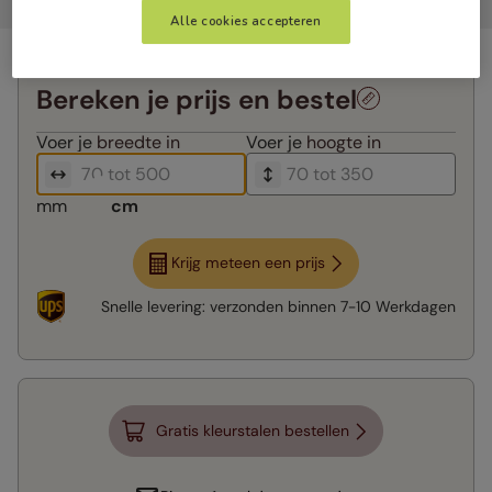
Alle cookies accepteren
Bereken je prijs en bestel
Voer je
breedte in
Voer je
hoogte in
mm
cm
Krijg meteen een prijs
Snelle levering:
verzonden binnen
7-10 Werkdagen
Gratis kleurstalen bestellen