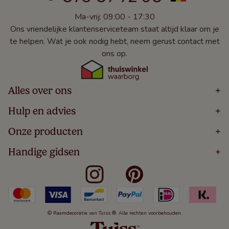
Ma-vrij: 09:00 - 17:30
Ons vriendelijke klantenserviceteam staat altijd klaar om je
te helpen. Wat je ook nodig hebt, neem gerust contact met
ons op.
Alles over ons
+
Home
Hulp en advies
+
Over
Volg Je Bestelling
Onze producten
+
Bestellen
Levering
Blog
Houten Jaloezieën
Handige gidsen
+
5 Jaar Garantie
Winacties
Rolgordijnen
Algemene Voorwaarden
Contact
Meten Voor Raamdecoratie
Vouwgordijnen
Privacy Beleid
Veelgestelde Vragen
Badkamer Raamdecoratie
Verticale Jaloezieën
Kindveiligheid
Slaapkamer Raamdecoratie
Duo Rolgordijnen
Cookies
Keuken Raamdecoratie
Duo Plisségordijnen
Herroepingsrecht
© Raamdecoratie van Tuiss ®. Alle rechten voorbehouden.
De Jaloezieën Gids
Aluminium Jaloezieën