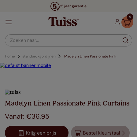
5 jaar garantie
0
Zoeken naar...
Home
standard-gordijnen
Madelyn Linen Passionate Pink
Madelyn Linen Passionate Pink Curtains
€
36
,
95
Krijg een prijs
Bestel kleurstaal