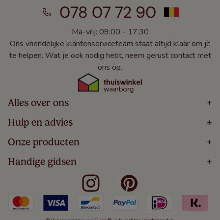
078 07 72 90
Ma-vrij: 09:00 - 17:30
Ons vriendelijke klantenserviceteam staat altijd klaar om je
te helpen. Wat je ook nodig hebt, neem gerust contact met
ons op.
Alles over ons
+
Home
Hulp en advies
+
Over
Volg Je Bestelling
Onze producten
+
Bestellen
Levering
Blog
Houten Jaloezieën
Handige gidsen
+
5 Jaar Garantie
Winacties
Rolgordijnen
Algemene Voorwaarden
Contact
Meten Voor Raamdecoratie
Vouwgordijnen
Privacy Beleid
Veelgestelde Vragen
Badkamer Raamdecoratie
Verticale Jaloezieën
Kindveiligheid
Slaapkamer Raamdecoratie
Duo Rolgordijnen
Cookies
Keuken Raamdecoratie
Duo Plisségordijnen