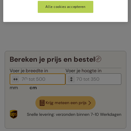
Alle cookies accepteren
Bereken je prijs en bestel
Voer je
breedte in
Voer je
hoogte in
mm
cm
Krijg meteen een prijs
Snelle levering:
verzonden binnen
7-10 Werkdagen