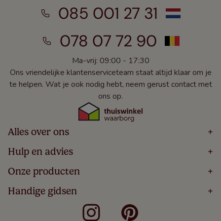
085 001 27 31
078 07 72 90
Ma-vrij: 09:00 - 17:30
Ons vriendelijke klantenserviceteam staat altijd klaar om je
te helpen. Wat je ook nodig hebt, neem gerust contact met
ons op.
Alles over ons
+
Home
Hulp en advies
+
Over
Volg Je Bestelling
Onze producten
+
Bestellen
Levering
Blog
Houten Jaloezieën
Handige gidsen
+
5 Jaar Garantie
Winacties
Rolgordijnen
Algemene Voorwaarden
Contact
Meten Voor Raamdecoratie
Vouwgordijnen
Privacy Beleid
Veelgestelde Vragen
Badkamer Raamdecoratie