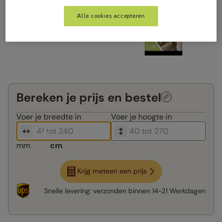
Alle cookies accepteren
Bereken je prijs en bestel
Voer je
breedte in
Voer je
hoogte in
mm
cm
Krijg meteen een prijs
Snelle levering:
verzonden binnen
14-21 Werkdagen