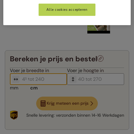
Alle cookies accepteren
Bereken je prijs en bestel
Voer je
breedte in
Voer je
hoogte in
mm
cm
Krijg meteen een prijs
Snelle levering:
verzonden binnen
14-16 Werkdagen