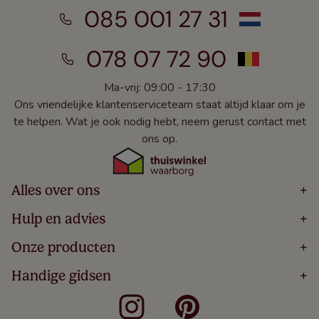
085 001 27 31
078 07 72 90
Ma-vrij: 09:00 - 17:30
Ons vriendelijke klantenserviceteam staat altijd klaar om je
te helpen. Wat je ook nodig hebt, neem gerust contact met
ons op.
Alles over ons
+
Home
Hulp en advies
+
Over
Volg Je Bestelling
Onze producten
+
Bestellen
Levering
Blog
Houten Jaloezieën
Handige gidsen
+
5 Jaar Garantie
Winacties
Rolgordijnen
Algemene Voorwaarden
Contact
Meten Voor Raamdecoratie
Vouwgordijnen
Privacy Beleid
Veelgestelde Vragen
Badkamer Raamdecoratie