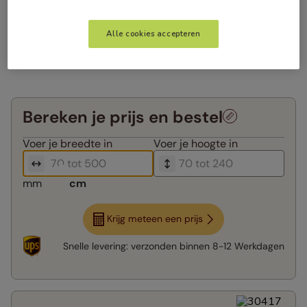
Alle cookies accepteren
Bereken je prijs en bestel
Voer je
breedte in
Voer je
hoogte in
mm
cm
Krijg meteen een prijs
Snelle levering:
verzonden binnen
8-12 Werkdagen