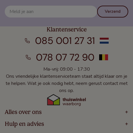
Verzend
Klantenservice
085 001 27 31
078 07 72 90
Ma-vrij: 09:00 - 17:30
Ons vriendelijke klantenserviceteam staat altijd klaar om je
te helpen. Wat je ook nodig hebt, neem gerust contact met
ons op.
Alles over ons
+
Home
Hulp en advies
+
Over