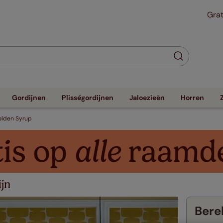
Grat
Gordijnen
Plisségordijnen
Jaloezieën
Horren
olden Syrup
jn
Berek