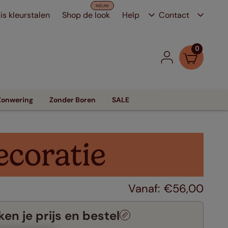
is kleurstalen
Shop de look
Help
Contact
0
Zonwering
Zonder Boren
SALE
€
56
,
00
en je prijs en bestel