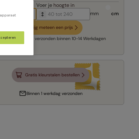
breedte in
Voer je
hoogte in
mm
cm
 apparaat
Krijg meteen een prijs
ccepteren
Snelle levering:
verzonden binnen
10-14 Werkdagen
Gratis kleurstalen bestellen
Binnen 1 werkdag verzonden