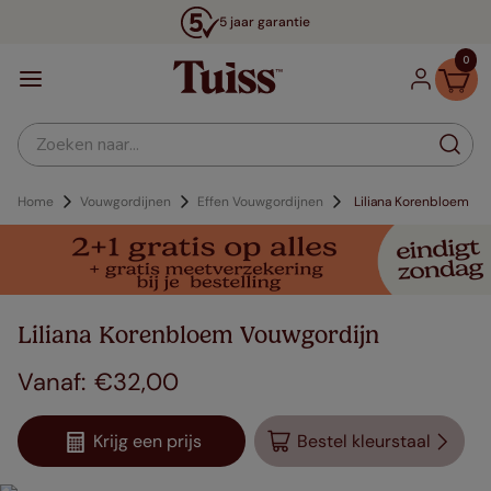
5 jaar garantie
0
Zoeken naar...
Home
Vouwgordijnen
Effen Vouwgordijnen
Liliana Korenbloem
Liliana Korenbloem Vouwgordijn
€
32
,
00
Krijg een prijs
Bestel kleurstaal