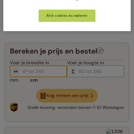
Alle cookies accepteren
Bereken je prijs en bestel
Voer je
breedte in
Voer je
hoogte in
mm
cm
Krijg meteen een prijs
Snelle levering:
verzonden binnen
7-10 Werkdagen