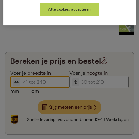
Alle cookies accepteren
Bereken je prijs en bestel
Voer je
breedte in
Voer je
hoogte in
mm
cm
Krijg meteen een prijs
Snelle levering:
verzonden binnen
10-14 Werkdagen