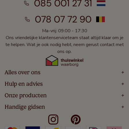
085 001 27 31
078 07 72 90
Ma-vrij: 09:00 - 17:30
Ons vriendelijke klantenserviceteam staat altijd klaar om je
te helpen. Wat je ook nodig hebt, neem gerust contact met
ons op.
Alles over ons
+
Home
Hulp en advies
+
Over
Volg Je Bestelling
Onze producten
+
Bestellen
Levering
Blog
Houten Jaloezieën
Handige gidsen
+
5 Jaar Garantie
Winacties
Rolgordijnen
Algemene Voorwaarden
Contact
Meten Voor Raamdecoratie
Vouwgordijnen
Privacy Beleid
Veelgestelde Vragen
Badkamer Raamdecoratie
Verticale Jaloezieën
Kindveiligheid