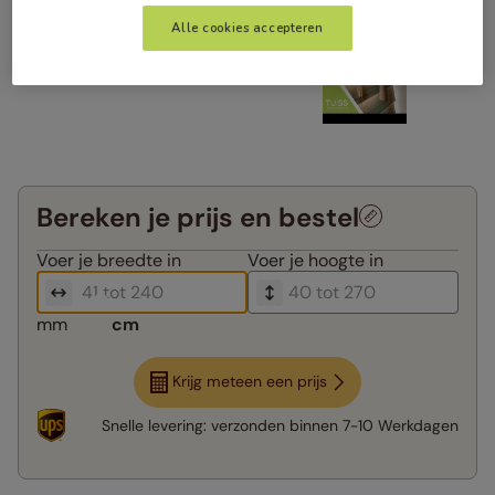
Alle cookies accepteren
Bereken je prijs en bestel
Voer je
breedte in
Voer je
hoogte in
mm
cm
Krijg meteen een prijs
Snelle levering:
verzonden binnen
7-10 Werkdagen