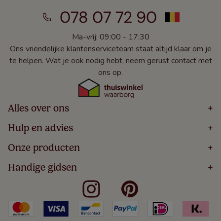
078 07 72 90
Ma-vrij: 09:00 - 17:30
Ons vriendelijke klantenserviceteam staat altijd klaar om je
te helpen. Wat je ook nodig hebt, neem gerust contact met
ons op.
Alles over ons
+
Home
Hulp en advies
+
Over
Volg Je Bestelling
Onze producten
+
Bestellen
Levering
Blog
Houten Jaloezieën
Handige gidsen
+
5 Jaar Garantie
Winacties
Rolgordijnen
Algemene Voorwaarden
Contact
Meten Voor Raamdecoratie
Vouwgordijnen
Privacy Beleid
Veelgestelde Vragen
Badkamer Raamdecoratie
Verticale Jaloezieën
Kindveiligheid
Slaapkamer Raamdecoratie
Duo Rolgordijnen
Cookies
Keuken Raamdecoratie