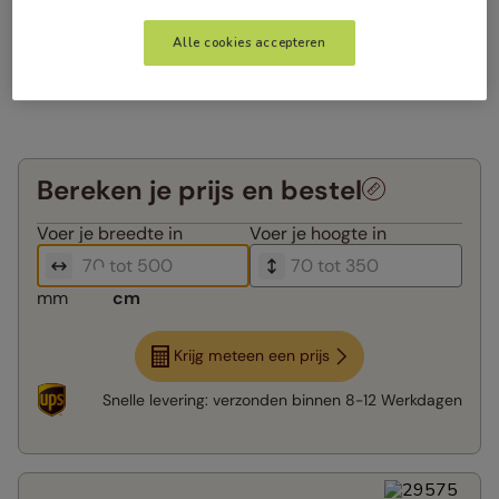
Alle cookies accepteren
Bereken je prijs en bestel
Voer je
breedte in
Voer je
hoogte in
mm
cm
Krijg meteen een prijs
Snelle levering:
verzonden binnen
8-12 Werkdagen