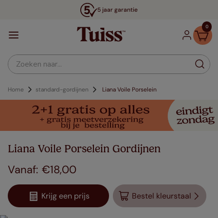
5 jaar garantie
0
Zoeken naar...
Home
standard-gordijnen
Liana Voile Porselein
Liana Voile Porselein Gordijnen
€
18
,
00
Krijg een prijs
Bestel kleurstaal