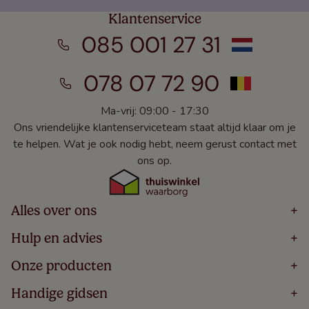
Klantenservice
085 001 27 31
078 07 72 90
Ma-vrij: 09:00 - 17:30
Ons vriendelijke klantenserviceteam staat altijd klaar om je
te helpen. Wat je ook nodig hebt, neem gerust contact met
ons op.
Alles over ons
+
Home
Hulp en advies
+
Over
Volg Je Bestelling
Onze producten
+
Bestellen
Levering
Blog
Houten Jaloezieën
Handige gidsen
+
5 Jaar Garantie
Winacties
Rolgordijnen