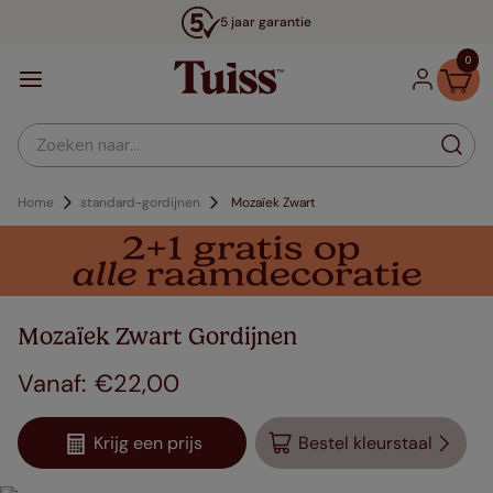
5 jaar garantie
0
Zoeken naar...
Home
standard-gordijnen
Mozaïek Zwart
Mozaïek Zwart Gordijnen
€
22
,
00
Krijg een prijs
Bestel kleurstaal