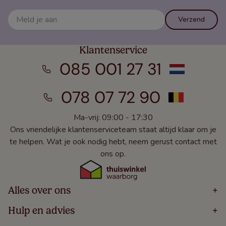
Verzend
Klantenservice
085 001 27 31
078 07 72 90
Ma-vrij: 09:00 - 17:30
Ons vriendelijke klantenserviceteam staat altijd klaar om je
te helpen. Wat je ook nodig hebt, neem gerust contact met
ons op.
Alles over ons
+
Home
Hulp en advies
+
Over