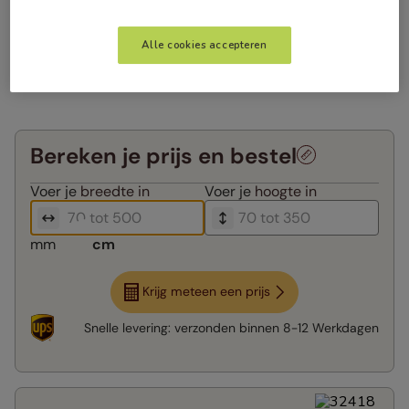
Alle cookies accepteren
Bereken je prijs en bestel
Voer je
breedte in
Voer je
hoogte in
mm
cm
Krijg meteen een prijs
Snelle levering:
verzonden binnen
8-12 Werkdagen