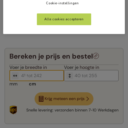
Cookie-instellingen
Alle cookies accepteren
Bereken je prijs en bestel
Voer je
breedte in
Voer je
hoogte in
mm
cm
Krijg meteen een prijs
Snelle levering:
verzonden binnen
7-10 Werkdagen