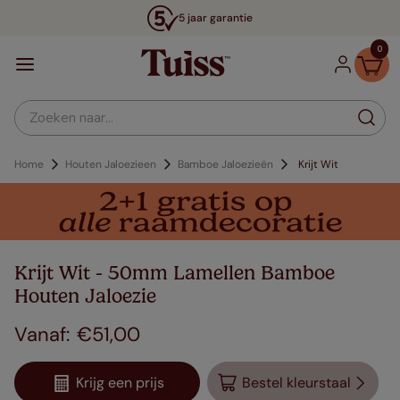
5 jaar garantie
0
Zoeken naar...
Home
Houten Jaloezieen
Bamboe Jaloezieën
Krijt Wit
Krijt Wit - 50mm Lamellen Bamboe
Houten Jaloezie
€
51
,
00
Krijg een prijs
Bestel kleurstaal