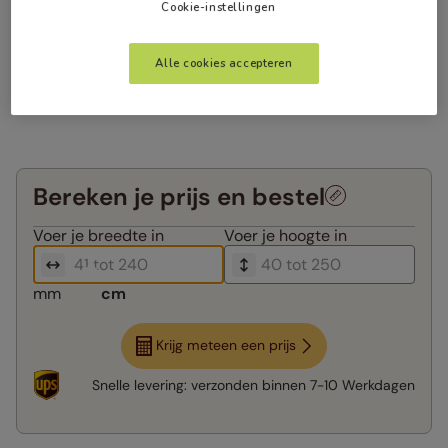
Cookie-instellingen
Alle cookies accepteren
Bereken je prijs en bestel
Voer je
breedte in
Voer je
hoogte in
mm
cm
Krijg meteen een prijs
Snelle levering:
verzonden binnen
7-10 Werkdagen