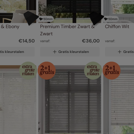
50
mm
50
mm
 & Ebony
Premium Timber Zwart & 
Chiffon Wit
Zwart
€
14
,
50
€
36
,
00
vanaf:
vanaf:
tis kleurstalen
Gratis kleurstalen
Gratis