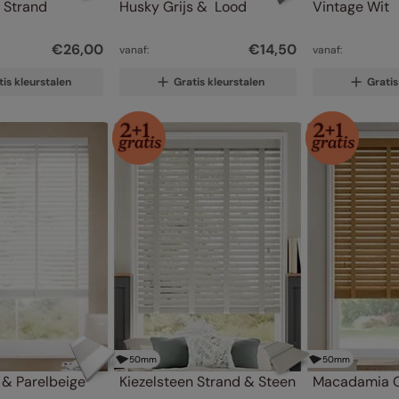
n Strand
Husky Grijs &  Lood
Vintage Wit
€
26
,
00
€
14
,
50
vanaf:
vanaf:
tis kleurstalen
Gratis kleurstalen
Gratis
50
mm
50
mm
 & Parelbeige
Kiezelsteen Strand & Steen
Macadamia O