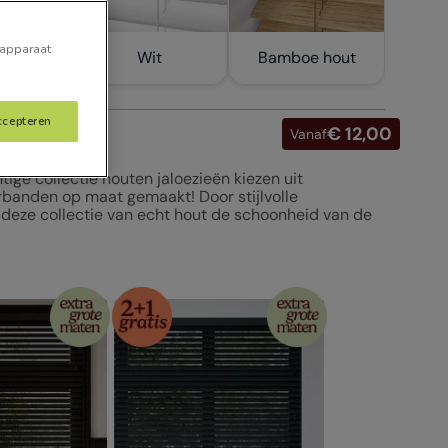
 apparaat
 hout
Wit
Bamboe hout
ccepteren
€ 12,00
Vanaf
ge collectie houten jaloezieën kiezen uit
rbanden op maat gemaakt! Door stijlvolle
deze collectie van echt hout de schoonheid van de