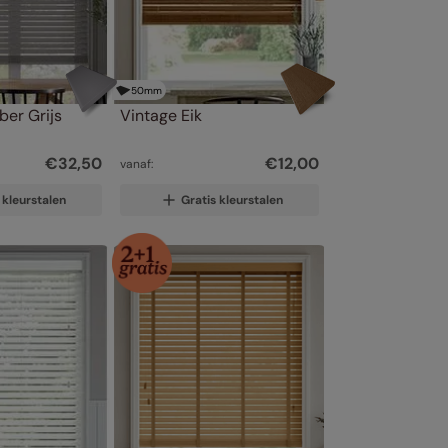
50
mm
er Grijs
Vintage Eik
€
32
,
50
€
12
,
00
vanaf:
 kleurstalen
Gratis kleurstalen