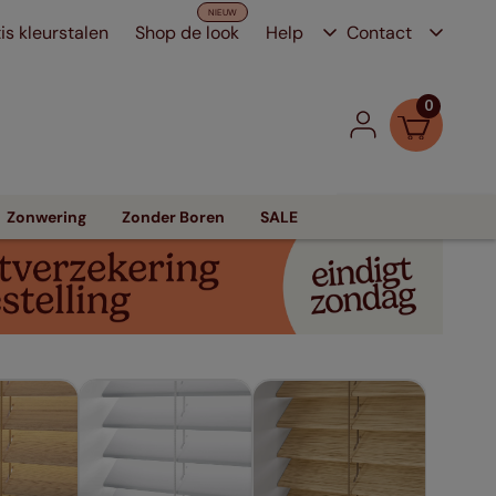
is kleurstalen
Shop de look
Help
Contact
0
Zonwering
Zonder Boren
SALE