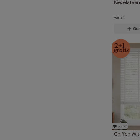
Kiezelstee
vanaf:
Gra
50
mm
Chiffon Wit