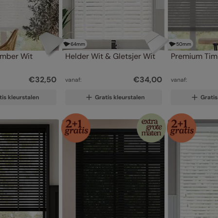
64
mm
50
mm
imber Wit
Helder Wit & Gletsjer Wit
Premium Timb
€
32
,
50
€
34
,
00
vanaf:
vanaf:
tis kleurstalen
Gratis kleurstalen
Gratis