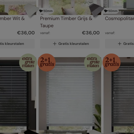
50
mm
50
mm
mber Wit & 
Premium Timber Grijs & 
Cosmopolitan
Taupe
€
36
,
00
€
36
,
00
vanaf:
vanaf:
tis kleurstalen
Gratis kleurstalen
Gratis