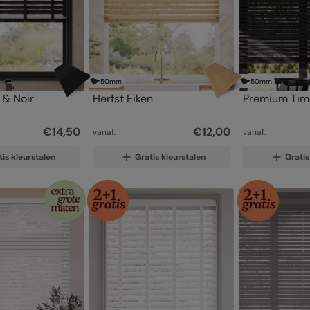
50
mm
50
mm
 & Noir
Herfst Eiken
Premium Tim
€
14
,
50
€
12
,
00
vanaf:
vanaf:
tis kleurstalen
Gratis kleurstalen
Gratis