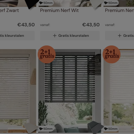
50
mm
50
mm
rf Zwart
Premium Nerf Wit
Premium Nerf
€
43
,
50
€
43
,
50
vanaf:
vanaf:
tis kleurstalen
Gratis kleurstalen
Gratis
50
mm
50
mm