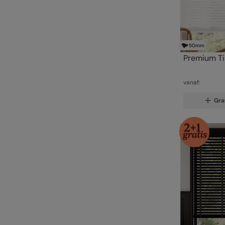
50
mm
Premium T
vanaf:
Gra