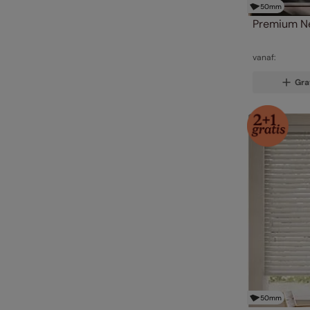
50
mm
Premium Ne
vanaf:
Gra
50
mm