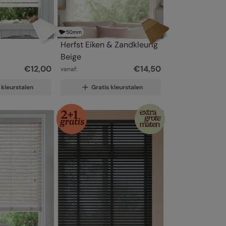
50
mm
Herfst Eiken & Zandkleurig 
Beige
€
12
,
00
€
14
,
50
vanaf:
 kleurstalen
Gratis kleurstalen