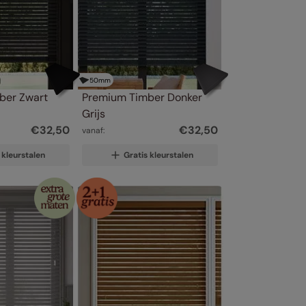
50
mm
ber Zwart
Premium Timber Donker 
Grijs
€
32
,
50
€
32
,
50
vanaf:
 kleurstalen
Gratis kleurstalen