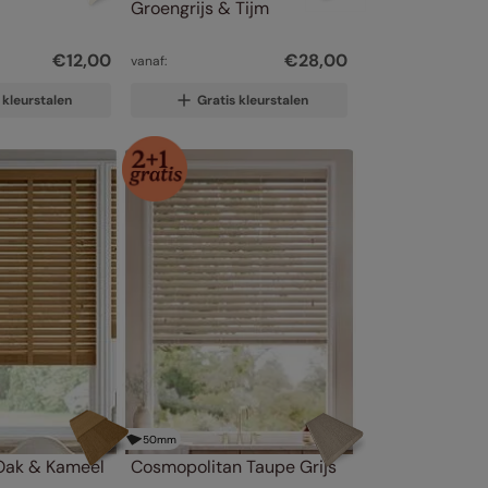
Groengrijs & Tijm
€
12
,
00
€
28
,
00
vanaf:
 kleurstalen
Gratis kleurstalen
50
mm
ak & Kameel
Cosmopolitan Taupe Grijs