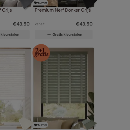
50
mm
 Grijs
Premium Nerf Donker Grijs
€
43
,
50
€
43
,
50
vanaf:
 kleurstalen
Gratis kleurstalen
50
mm