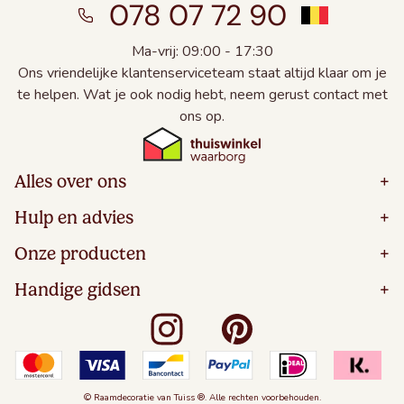
078 07 72 90
Ma-vrij: 09:00 - 17:30
Ons vriendelijke klantenserviceteam staat altijd klaar om je
te helpen. Wat je ook nodig hebt, neem gerust contact met
ons op.
Alles over ons
+
Home
Hulp en advies
+
Over
Volg Je Bestelling
Onze producten
+
Bestellen
Levering
Blog
Houten Jaloezieën
Handige gidsen
+
5 Jaar Garantie
Winacties
Rolgordijnen
Algemene Voorwaarden
Contact
Meten Voor Raamdecoratie
Vouwgordijnen
Privacy Beleid
Veelgestelde Vragen
Badkamer Raamdecoratie
Verticale Jaloezieën
Kindveiligheid
Slaapkamer Raamdecoratie
Duo Rolgordijnen
Cookies
Keuken Raamdecoratie
Duo Plisségordijnen
Herroepingsrecht
© Raamdecoratie van Tuiss ®. Alle rechten voorbehouden.