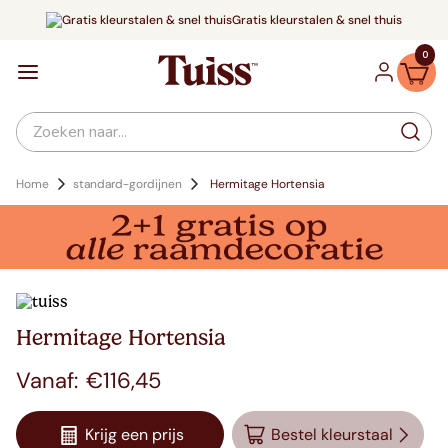
Gratis kleurstalen & snel thuis
0
Zoeken naar...
Home
standard-gordijnen
Hermitage Hortensia
Hermitage Hortensia
€
116
,
45
Krijg een prijs
Bestel kleurstaal