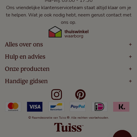
Ma-vrij: 09:00 - 17:30
Ons vriendelijke klantenserviceteam staat altijd klaar om je
te helpen. Wat je ook nodig hebt, neem gerust contact met
ons op.
Alles over ons
+
Home
Hulp en advies
+
Over
Volg Je Bestelling
Onze producten
+
Bestellen
Levering
Blog
Houten Jaloezieën
Handige gidsen
+
5 Jaar Garantie
Winacties
Rolgordijnen
Algemene Voorwaarden
Contact
Meten Voor Raamdecoratie
Vouwgordijnen
Privacy Beleid
Veelgestelde Vragen
Badkamer Raamdecoratie
Verticale Jaloezieën
Kindveiligheid
Slaapkamer Raamdecoratie
Duo Rolgordijnen
Cookies
Keuken Raamdecoratie
Duo Plisségordijnen
Herroepingsrecht
© Raamdecoratie van Tuiss ®. Alle rechten voorbehouden.
De Jaloezieën Gids
Aluminium Jaloezieën
Jaloezieënwoordenboek
Gordijnen
Smartview