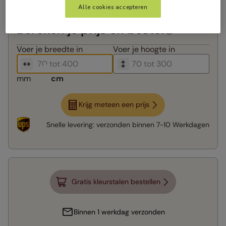
Alle cookies accepteren
Bereken je prijs en bestel
Voer je
breedte in
Voer je
hoogte in
mm
cm
Krijg meteen een prijs
Snelle levering:
verzonden binnen
7-10 Werkdagen
Gratis kleurstalen bestellen
Binnen 1 werkdag verzonden