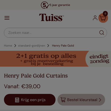
5 jaar garantie
0
Zoeken naar...
Home
standard-gordijnen
Henry Pale Gold
Henry Pale Gold Curtains
€
39
,
00
Krijg een prijs
Bestel kleurstaal