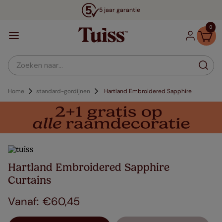
5 jaar garantie
0
Zoeken naar...
Home
standard-gordijnen
Hartland Embroidered Sapphire
Hartland Embroidered Sapphire
Curtains
€
60
,
45