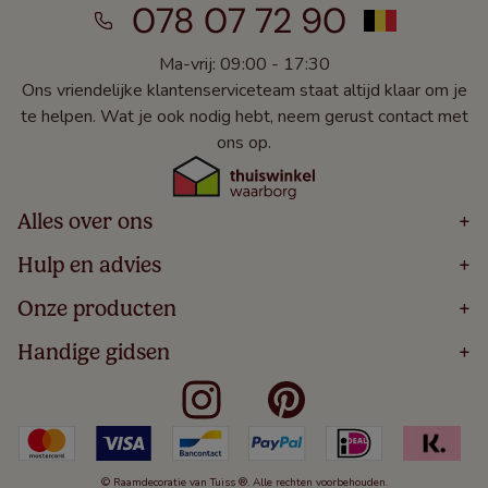
078 07 72 90
Ma-vrij: 09:00 - 17:30
Ons vriendelijke klantenserviceteam staat altijd klaar om je
te helpen. Wat je ook nodig hebt, neem gerust contact met
ons op.
Alles over ons
+
Home
Hulp en advies
+
Over
Volg Je Bestelling
Onze producten
+
Bestellen
Levering
Blog
Houten Jaloezieën
Handige gidsen
+
5 Jaar Garantie
Winacties
Rolgordijnen
Algemene Voorwaarden
Contact
Meten Voor Raamdecoratie
Vouwgordijnen
Privacy Beleid
Veelgestelde Vragen
Badkamer Raamdecoratie
Verticale Jaloezieën
Kindveiligheid
Slaapkamer Raamdecoratie
Duo Rolgordijnen
Cookies
Keuken Raamdecoratie
Duo Plisségordijnen
Herroepingsrecht
© Raamdecoratie van Tuiss ®. Alle rechten voorbehouden.