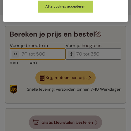
Alle cookies accepteren
Bereken je prijs en bestel
Voer je
breedte in
Voer je
hoogte in
mm
cm
Krijg meteen een prijs
Snelle levering:
verzonden binnen
7-10 Werkdagen
Gratis kleurstalen bestellen