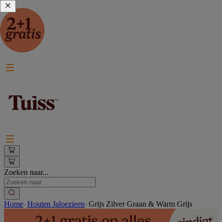
Zoeken naar...
Home
Houten Jaloezieen
Grijs Zilver Graan & Warm Grijs