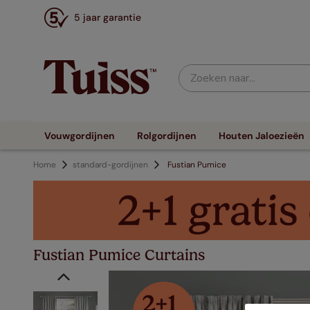
5 jaar garantie
Zoeken naar...
Vouwgordijnen
Rolgordijnen
Houten Jaloezieën
Home
standard-gordijnen
Fustian Pumice
Fustian Pumice Curtains