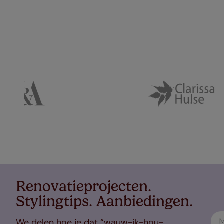
Renovatieprojecten.
Stylingtips. Aanbiedingen.
We delen hoe je dat “wauw-ik-hou-