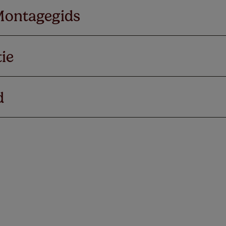
Montagegids
ie
d