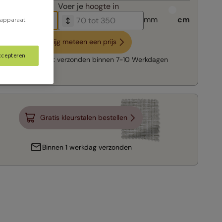
breedte in
Voer je
hoogte in
mm
cm
 apparaat
Krijg meteen een prijs
ccepteren
Snelle levering:
verzonden binnen
7-10 Werkdagen
Gratis kleurstalen bestellen
Binnen 1 werkdag verzonden