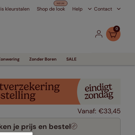
is kleurstalen
Shop de look
Help
Contact
0
Zonwering
Zonder Boren
SALE
€
33
,
45
en je prijs en bestel