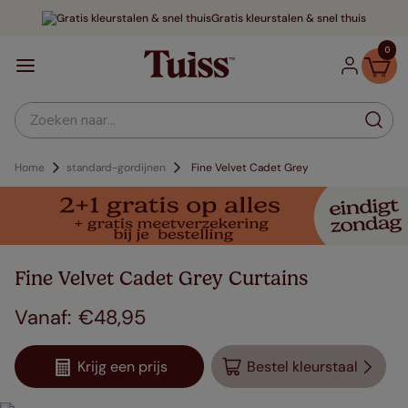
Gratis kleurstalen & snel thuis
0
Zoeken naar...
Home
standard-gordijnen
Fine Velvet Cadet Grey
Fine Velvet Cadet Grey Curtains
€
48
,
95
Krijg een prijs
Bestel kleurstaal