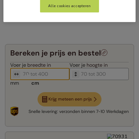
Alle cookies accepteren
Bereken je prijs en bestel
Voer je
breedte in
Voer je
hoogte in
mm
cm
Krijg meteen een prijs
Snelle levering:
verzonden binnen
7-10 Werkdagen