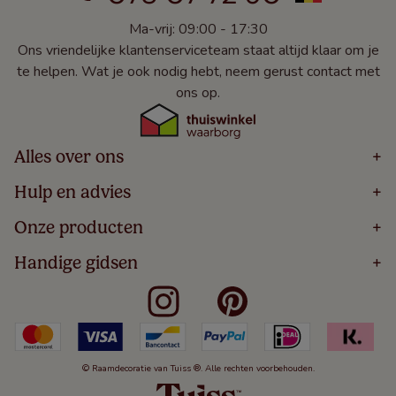
Ma-vrij: 09:00 - 17:30
Ons vriendelijke klantenserviceteam staat altijd klaar om je
te helpen. Wat je ook nodig hebt, neem gerust contact met
ons op.
Alles over ons
+
Home
Hulp en advies
+
Over
Volg Je Bestelling
Onze producten
+
Bestellen
Levering
Blog
Houten Jaloezieën
Handige gidsen
+
5 Jaar Garantie
Winacties
Rolgordijnen
Algemene Voorwaarden
Contact
Meten Voor Raamdecoratie
Vouwgordijnen
Privacy Beleid
Veelgestelde Vragen
Badkamer Raamdecoratie
Verticale Jaloezieën
Kindveiligheid
Slaapkamer Raamdecoratie
Duo Rolgordijnen
Cookies
Keuken Raamdecoratie
Duo Plisségordijnen
Herroepingsrecht
© Raamdecoratie van Tuiss ®. Alle rechten voorbehouden.
De Jaloezieën Gids
Aluminium Jaloezieën