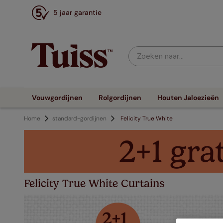
5 jaar garantie
Zoeken naar...
Vouwgordijnen
Rolgordijnen
Houten Jaloezieën
Home
standard-gordijnen
Felicity True White
Felicity True White Curtains