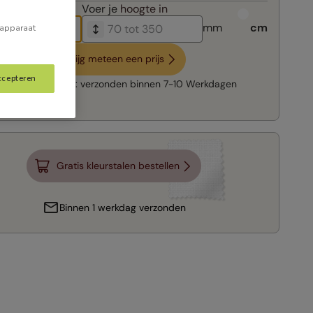
breedte in
Voer je
hoogte in
mm
cm
 apparaat
Krijg meteen een prijs
ccepteren
Snelle levering:
verzonden binnen
7-10 Werkdagen
Gratis kleurstalen bestellen
Binnen 1 werkdag verzonden