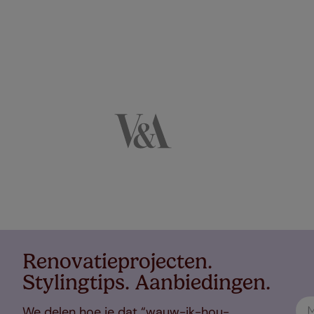
Renovatieprojecten.
Stylingtips. Aanbiedingen.
We delen hoe je dat “wauw-ik-hou-