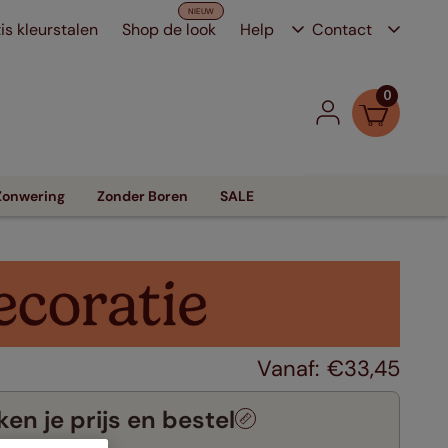
is kleurstalen
Shop de look
Help
Contact
0
Zonwering
Zonder Boren
SALE
€
33
,
45
en je prijs en bestel