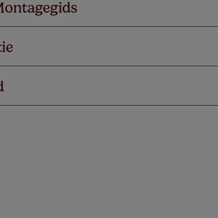
Montagegids
ie
d