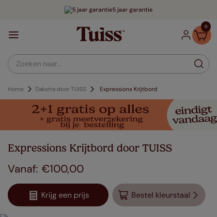
5 jaar garantie
0
Zoeken naar...
Home
Dakstra door TUISS
Expressions Krijtbord
Expressions Krijtbord door TUISS
€
100
,
00
Krijg een prijs
Bestel kleurstaal