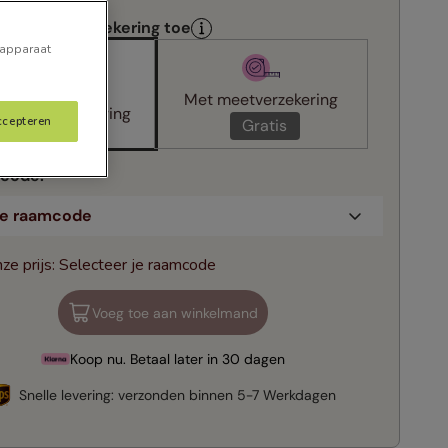
nze meetverzekering toe
 apparaat
Met meetverzekering
n meetverzekering
ccepteren
Gratis
 code
:
 je raamcode
ze prijs
:
Selecteer je raamcode
Voeg toe aan winkelmand
Koop nu. Betaal later in 30 dagen
Snelle levering:
verzonden binnen
5-7 Werkdagen