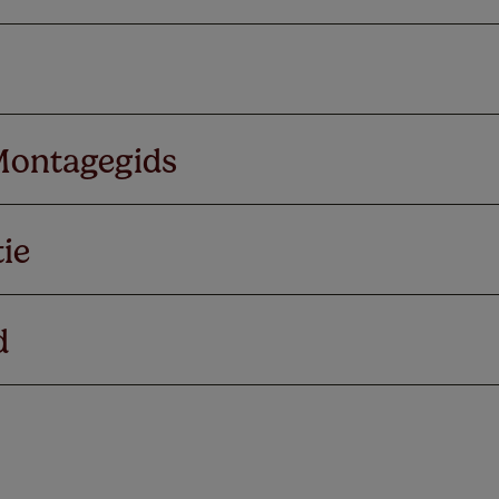
Montagegids
ie
d