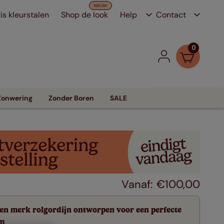
is kleurstalen
Shop de look
Help
Contact
0
Zonwering
Zonder Boren
SALE
€
100
,
00
en merk rolgordijn ontworpen voor een perfecte
m