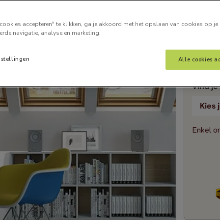
Voeg o
cookies accepteren" te klikken, ga je akkoord met het opslaan van cookies op je
erde navigatie, analyse en marketing.
Gee
nstellingen
Alle cookies a
Vind je
Kies
Enkel on