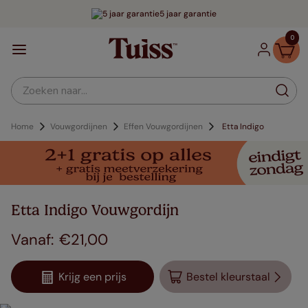
5 jaar garantie
0
Zoeken naar...
Home
Vouwgordijnen
Effen Vouwgordijnen
Etta Indigo
Etta Indigo Vouwgordijn
€
21
,
00
Krijg een prijs
Bestel kleurstaal