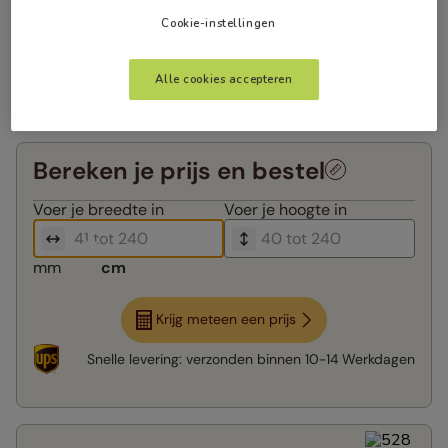
Cookie-instellingen
Alle cookies accepteren
Bereken je prijs en bestel
Voer je
breedte in
Voer je
hoogte in
mm
cm
Krijg meteen een prijs
Snelle levering:
verzonden binnen
10-14 Werkdagen