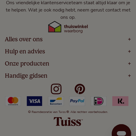
Ons vriendelijke klantenserviceteam staat altijd klaar om je
te helpen. Wat je ook nodig hebt, neem gerust contact met
ons op.
Alles over ons
+
Home
Hulp en advies
+
Over
Volg Je Bestelling
Onze producten
+
Bestellen
Levering
Blog
Houten Jaloezieën
Handige gidsen
+
5 Jaar Garantie
Winacties
Rolgordijnen
Algemene Voorwaarden
Contact
Meten Voor Raamdecoratie
Vouwgordijnen
Privacy Beleid
Veelgestelde Vragen
Badkamer Raamdecoratie
Verticale Jaloezieën
Kindveiligheid
Slaapkamer Raamdecoratie
Duo Rolgordijnen
Cookies
Keuken Raamdecoratie
Duo Plisségordijnen
Herroepingsrecht
© Raamdecoratie van Tuiss ®. Alle rechten voorbehouden.
De Jaloezieën Gids
Aluminium Jaloezieën
Jaloezieënwoordenboek
Gordijnen
Smartview
Draaikiepramen