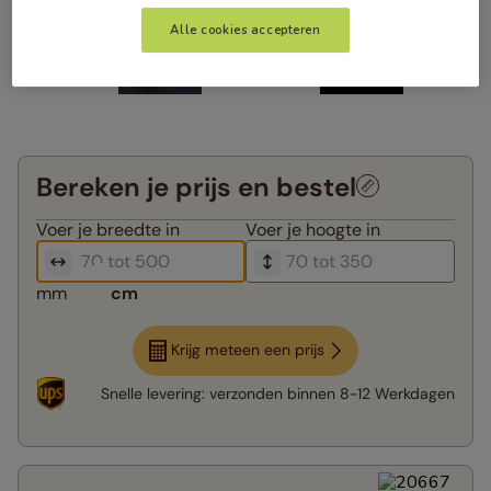
Alle cookies accepteren
Bereken je prijs en bestel
Voer je
breedte in
Voer je
hoogte in
mm
cm
Krijg meteen een prijs
Snelle levering:
verzonden binnen
8-12 Werkdagen