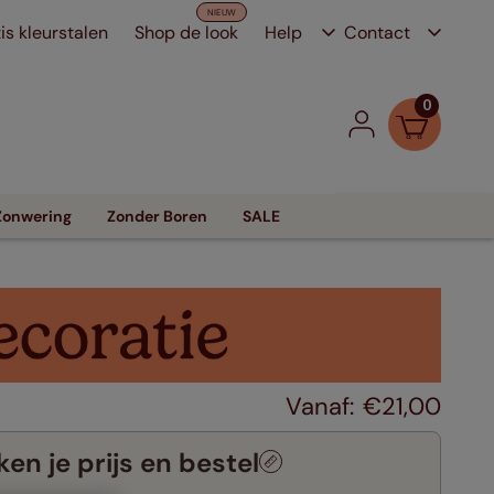
is kleurstalen
Shop de look
Help
Contact
0
Zonwering
Zonder Boren
SALE
€
21
,
00
en je prijs en bestel