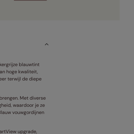
ergrijze blauwtint
an hoge kwaliteit,
er terwijl de diepe
 brengen. Met diverse
heid, waardoor je ze
t Blauw vouwgordijnen
martView upgrade,