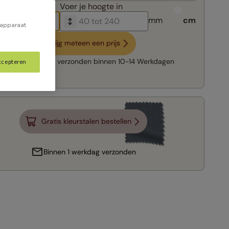
breedte in
Voer je
hoogte in
mm
cm
 apparaat
Krijg meteen een prijs
Snelle levering:
verzonden binnen
10-14 Werkdagen
ccepteren
Gratis kleurstalen bestellen
Binnen 1 werkdag verzonden