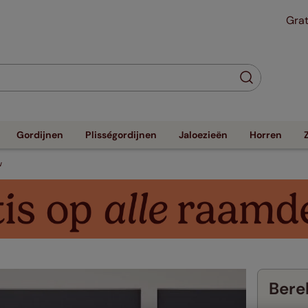
Grat
Gordijnen
Plisségordijnen
Jaloezieën
Horren
w
Berek