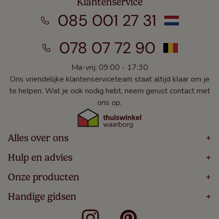
Klantenservice
085 001 27 31
078 07 72 90
Ma-vrij: 09:00 - 17:30
Ons vriendelijke klantenserviceteam staat altijd klaar om je
te helpen. Wat je ook nodig hebt, neem gerust contact met
ons op.
Alles over ons
+
Home
Hulp en advies
+
Over
Volg Je Bestelling
Onze producten
+
Bestellen
Levering
Blog
Houten Jaloezieën
Handige gidsen
+
5 Jaar Garantie
Winacties
Rolgordijnen
Algemene Voorwaarden
Contact
Meten Voor Raamdecoratie
Vouwgordijnen