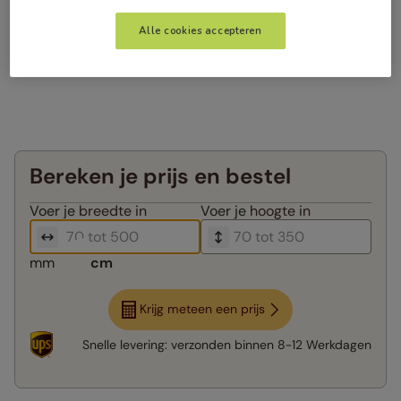
Alle cookies accepteren
Bereken je prijs en bestel
Voer je
breedte in
Voer je
hoogte in
mm
cm
Krijg meteen een prijs
Snelle levering:
verzonden binnen
8-12 Werkdagen