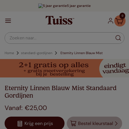
5 jaar garantie
0
Zoeken naar...
Home
standard-gordijnen
Eternity Linnen Blauw Mist
Eternity Linnen Blauw Mist Standaard
Gordijnen
€
25
,
00
Krijg een prijs
Bestel kleurstaal