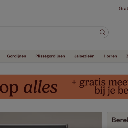
Grat
Gordijnen
Plisségordijnen
Jaloezieën
Horren
Berek