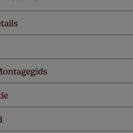
tails
Montagegids
ie
d