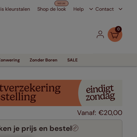
is kleurstalen
Shop de look
Help
Contact
0
Zonwering
Zonder Boren
SALE
€
20
,
00
en je prijs en bestel