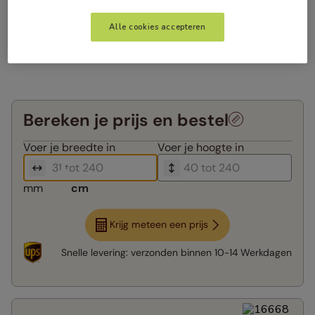
Alle cookies accepteren
Bereken je prijs en bestel
Voer je
breedte in
Voer je
hoogte in
mm
cm
Krijg meteen een prijs
Snelle levering:
verzonden binnen
10-14 Werkdagen