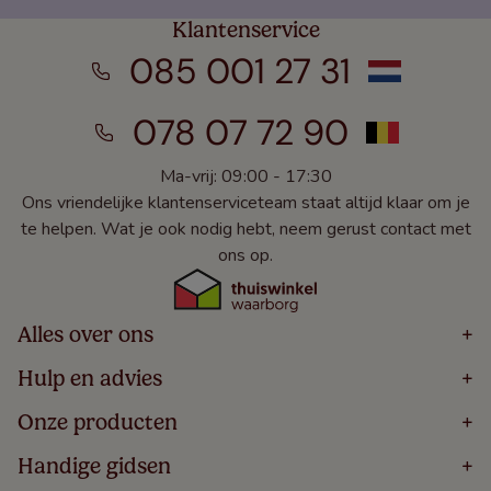
Klantenservice
085 001 27 31
078 07 72 90
Ma-vrij: 09:00 - 17:30
Ons vriendelijke klantenserviceteam staat altijd klaar om je
te helpen. Wat je ook nodig hebt, neem gerust contact met
ons op.
Alles over ons
+
Home
Hulp en advies
+
Over
Volg Je Bestelling
Onze producten
+
Bestellen
Levering
Blog
Houten Jaloezieën
Handige gidsen
+
5 Jaar Garantie
Winacties
Rolgordijnen