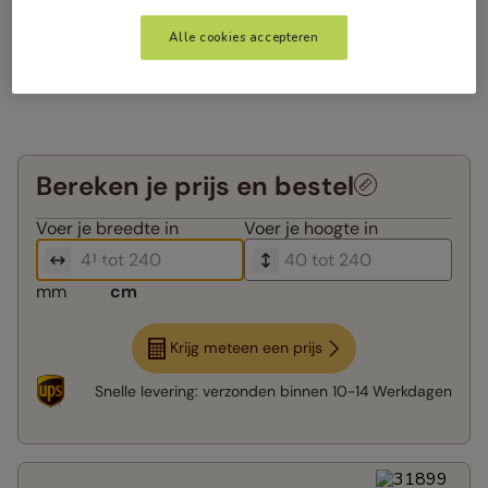
Alle cookies accepteren
Bereken je prijs en bestel
Voer je
breedte in
Voer je
hoogte in
mm
cm
Krijg meteen een prijs
Snelle levering:
verzonden binnen
10-14 Werkdagen