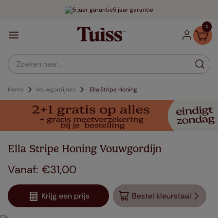
5 jaar garantie
0
Zoeken naar...
Home
Vouwgordijnen
Ella Stripe Honing
Ella Stripe Honing Vouwgordijn
€
31
,
00
Krijg een prijs
Bestel kleurstaal