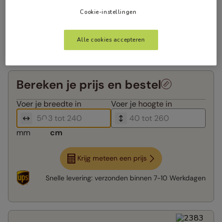
Cookie-instellingen
Alle cookies accepteren
Bereken je prijs en bestel
Voer je
breedte in
Voer je
hoogte in
mm
cm
Krijg meteen een prijs
Snelle levering:
verzonden binnen
7-10 Werkdagen