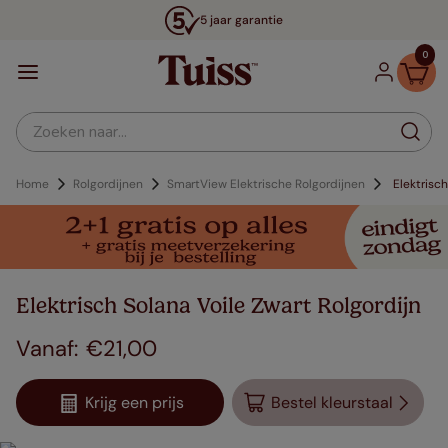
5 jaar garantie
0
Zoeken naar...
Home
Rolgordijnen
SmartView Elektrische Rolgordijnen
Elektrisch
Elektrisch Solana Voile Zwart Rolgordijn
€
21
,
00
Krijg een prijs
Bestel kleurstaal