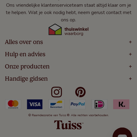
Ons vriendelijke klantenserviceteam staat altijd klaar om je
te helpen. Wat je ook nodig hebt, neem gerust contact met
ons op.
Alles over ons
+
Home
Hulp en advies
+
Over
Volg Je Bestelling
Onze producten
+
Bestellen
Levering
Blog
Houten Jaloezieën
Handige gidsen
+
5 Jaar Garantie
Winacties
Rolgordijnen
Algemene Voorwaarden
Contact
Meten Voor Raamdecoratie
Vouwgordijnen
Privacy Beleid
Veelgestelde Vragen
Badkamer Raamdecoratie
Verticale Jaloezieën
Kindveiligheid
Slaapkamer Raamdecoratie
Duo Rolgordijnen
Cookies
Keuken Raamdecoratie
Duo Plisségordijnen
Herroepingsrecht
© Raamdecoratie van Tuiss ®. Alle rechten voorbehouden.
De Jaloezieën Gids
Aluminium Jaloezieën
Jaloezieënwoordenboek
Gordijnen
Smartview
Draaikiepramen