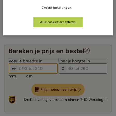
Cookie-instellingen
Alle cookies accepteren
Bereken je prijs en bestel
Voer je
breedte in
Voer je
hoogte in
mm
cm
Krijg meteen een prijs
Snelle levering:
verzonden binnen
7-10 Werkdagen