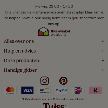
Ma-vrij: 09:00 - 17:30
Ons vriendelijke klantenserviceteam staat altijd klaar om je
te helpen. Wat je ook nodig hebt, neem gerust contact met
ons op.
Alles over ons
+
Home
Hulp en advies
+
Over
Volg Je Bestelling
Onze producten
+
Bestellen
Levering
Blog
Houten Jaloezieën
Handige gidsen
+
5 Jaar Garantie
Winacties
Rolgordijnen
Algemene Voorwaarden
Contact
Meten Voor Raamdecoratie
Vouwgordijnen
Privacy Beleid
Veelgestelde Vragen
Badkamer Raamdecoratie
Verticale Jaloezieën
Kindveiligheid
Slaapkamer Raamdecoratie
Duo Rolgordijnen
Cookies
Keuken Raamdecoratie
Duo Plisségordijnen
Herroepingsrecht
© Raamdecoratie van Tuiss ®. Alle rechten voorbehouden.
De Jaloezieën Gids
Aluminium Jaloezieën
Jaloezieënwoordenboek