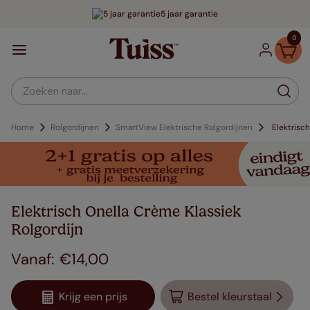
5 jaar garantie
0
Zoeken naar...
Home
Rolgordijnen
SmartView Elektrische Rolgordijnen
Elektrisc
Elektrisch Onella Crème Klassiek
Rolgordijn
€
14
,
00
Krijg een prijs
Bestel kleurstaal