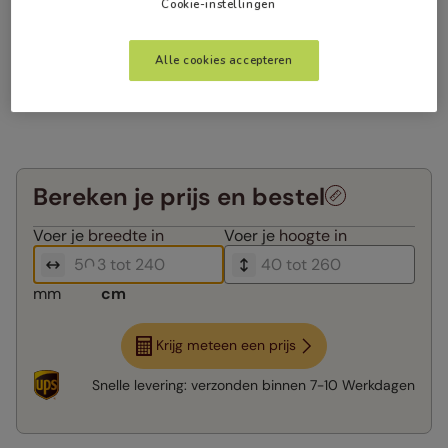
Cookie-instellingen
Alle cookies accepteren
Bereken je prijs en bestel
Voer je
breedte in
Voer je
hoogte in
mm
cm
Krijg meteen een prijs
Snelle levering:
verzonden binnen
7-10 Werkdagen