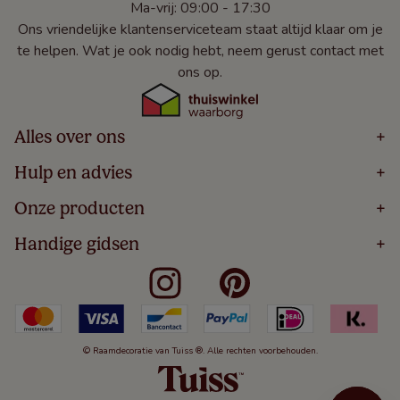
Ma-vrij: 09:00 - 17:30
Ons vriendelijke klantenserviceteam staat altijd klaar om je
te helpen. Wat je ook nodig hebt, neem gerust contact met
ons op.
Alles over ons
+
Home
Hulp en advies
+
Over
Volg Je Bestelling
Onze producten
+
Bestellen
Levering
Blog
Houten Jaloezieën
Handige gidsen
+
5 Jaar Garantie
Winacties
Rolgordijnen
Algemene Voorwaarden
Contact
Meten Voor Raamdecoratie
Vouwgordijnen
Privacy Beleid
Veelgestelde Vragen
Badkamer Raamdecoratie
Verticale Jaloezieën
Kindveiligheid
Slaapkamer Raamdecoratie
Duo Rolgordijnen
Cookies
Keuken Raamdecoratie
Duo Plisségordijnen
Herroepingsrecht
© Raamdecoratie van Tuiss ®. Alle rechten voorbehouden.
De Jaloezieën Gids
Aluminium Jaloezieën
Jaloezieënwoordenboek
Gordijnen