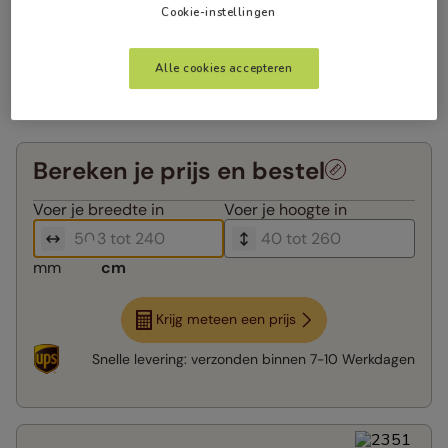
Cookie-instellingen
Alle cookies accepteren
Bereken je prijs en bestel
Voer je
breedte in
Voer je
hoogte in
mm
cm
Krijg meteen een prijs
Snelle levering:
verzonden binnen
7-10 Werkdagen