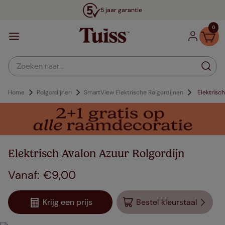
5 jaar garantie
0
Zoeken naar...
Home
Rolgordijnen
SmartView Elektrische Rolgordijnen
Elektrisc
Elektrisch Avalon Azuur Rolgordijn
€
9
,
00
Krijg een prijs
Bestel kleurstaal