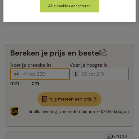
Alle cookies accepteren
Bereken je prijs en bestel
Voer je
breedte in
Voer je
hoogte in
mm
cm
Krijg meteen een prijs
Snelle levering:
verzonden binnen
7-10 Werkdagen