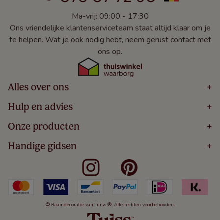
Ma-vrij: 09:00 - 17:30
Ons vriendelijke klantenserviceteam staat altijd klaar om je
te helpen. Wat je ook nodig hebt, neem gerust contact met
ons op.
Alles over ons
+
Home
Hulp en advies
+
Over
Volg Je Bestelling
Onze producten
+
Bestellen
Levering
Blog
Houten Jaloezieën
Handige gidsen
+
5 Jaar Garantie
Winacties
Rolgordijnen
Algemene Voorwaarden
Contact
Meten Voor Raamdecoratie
Vouwgordijnen
Privacy Beleid
Veelgestelde Vragen
Badkamer Raamdecoratie
Verticale Jaloezieën
Kindveiligheid
Slaapkamer Raamdecoratie
Duo Rolgordijnen
Cookies
Keuken Raamdecoratie
Duo Plisségordijnen
Herroepingsrecht
© Raamdecoratie van Tuiss ®. Alle rechten voorbehouden.
De Jaloezieën Gids
Aluminium Jaloezieën