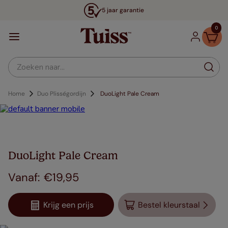
5 jaar garantie
0
Zoeken naar...
Home
Duo Plisségordijn
DuoLight Pale Cream
DuoLight Pale Cream
€
19
,
95
Krijg een prijs
Bestel kleurstaal