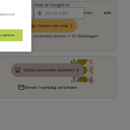
breedte in
Voer je
hoogte in
mm
cm
 apparaat
Krijg meteen een prijs
ccepteren
Snelle levering:
verzonden binnen
7-10 Werkdagen
Gratis kleurstalen bestellen
Binnen 1 werkdag verzonden