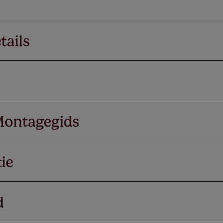
tails
Montagegids
ie
d