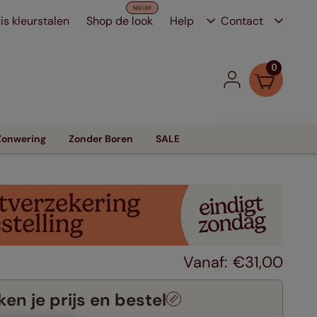
is kleurstalen
Shop de look
Help
Contact
0
Zonwering
Zonder Boren
SALE
€
31
,
00
en je prijs en bestel