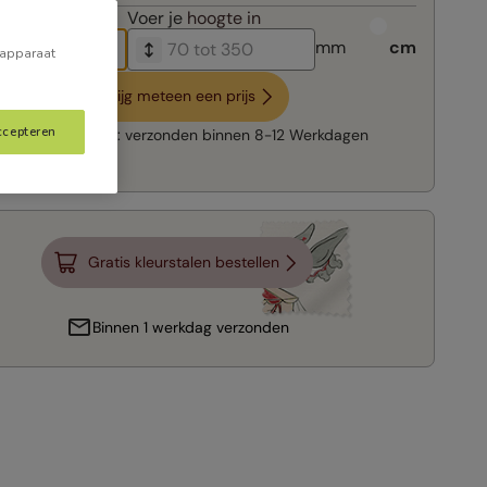
breedte in
Voer je
hoogte in
mm
cm
 apparaat
Krijg meteen een prijs
ccepteren
Snelle levering:
verzonden binnen
8-12 Werkdagen
Gratis kleurstalen bestellen
Binnen 1 werkdag verzonden