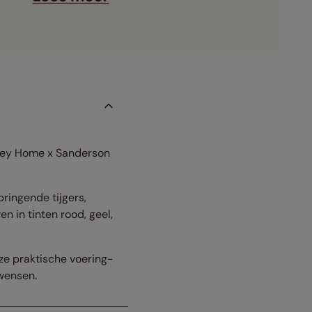
sney Home x Sanderson
ringende tijgers,
n in tinten rood, geel,
nze praktische voering-
wensen.