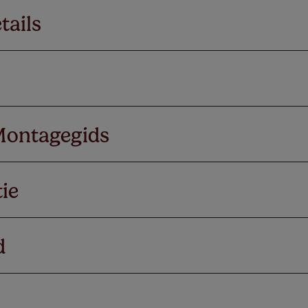
tails
Montagegids
ie
d