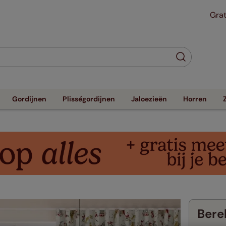
Grat
Gordijnen
Plisségordijnen
Jaloezieën
Horren
Berek