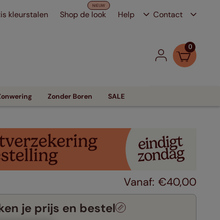
is kleurstalen
Shop de look
Help
Contact
0
Zonwering
Zonder Boren
SALE
€
40
,
00
en je prijs en bestel