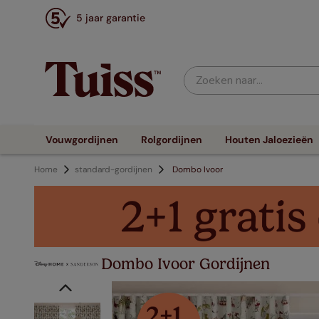
5 jaar garantie
Zoeken naar...
Vouwgordijnen
Rolgordijnen
Houten Jaloezieën
Home
standard-gordijnen
Dombo Ivoor
Dombo Ivoor Gordijnen